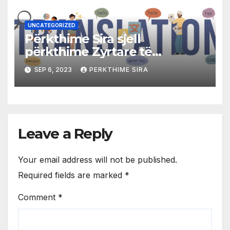
UNCATEGORIZED
Përkthime Sira sjell
përkthime Zyrtare të
Çertifikuara
SEP 6, 2023
PERKTHIME SIRA
Leave a Reply
Your email address will not be published.
Required fields are marked
*
Comment
*