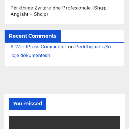
Përkthime Zyrtare dhe Profesionale (Shqip –
Anglisht – Shqip)
Recent Comments
A WordPress Commenter
on
Përkthejmë k
ë
to
lloje dokumentesh
You missed