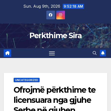
Skip
Sun. Aug 9th, 2026
9:52:18 AM
to
content
Perkthime Sira
UNCATEGORIZED
Ofrojmë përkthime te
licensuara nga gjuhe
Serbe në gjuhen