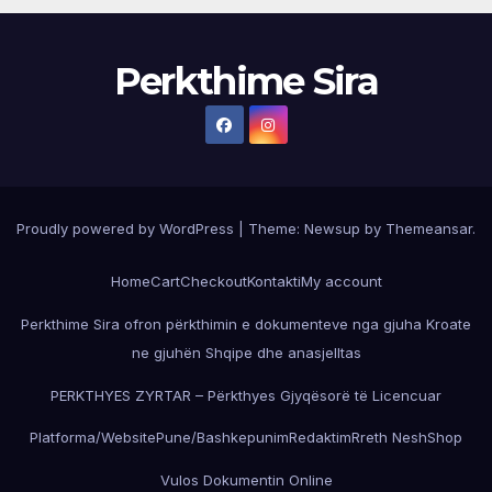
Perkthime Sira
Proudly powered by WordPress
|
Theme:
Newsup
by
Themeansar
.
Home
Cart
Checkout
Kontakti
My account
Perkthime Sira ofron përkthimin e dokumenteve nga gjuha Kroate
ne gjuhën Shqipe dhe anasjelltas
PERKTHYES ZYRTAR – Përkthyes Gjyqësorë të Licencuar
Platforma/Website
Pune/Bashkepunim
Redaktim
Rreth Nesh
Shop
Vulos Dokumentin Online