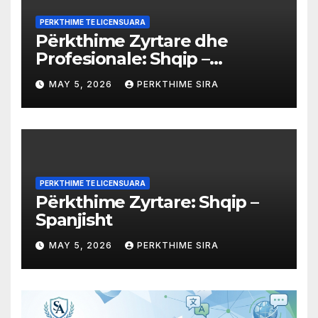
PERKTHIME TE LICENSUARA
Përkthime Zyrtare dhe
Profesionale: Shqip –
Arabisht
MAY 5, 2026
PERKTHIME SIRA
PERKTHIME TE LICENSUARA
Përkthime Zyrtare: Shqip –
Spanjisht
MAY 5, 2026
PERKTHIME SIRA