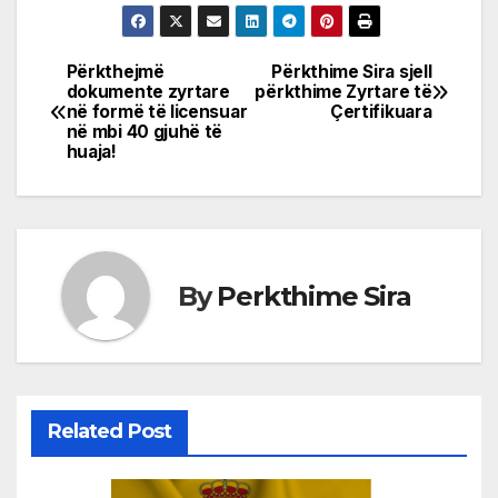
Përkthejmë
Përkthime Sira sjell
Post
dokumente zyrtare
përkthime Zyrtare të
në formë të licensuar
Çertifikuara
navigation
në mbi 40 gjuhë të
huaja!
By
Perkthime Sira
Related Post