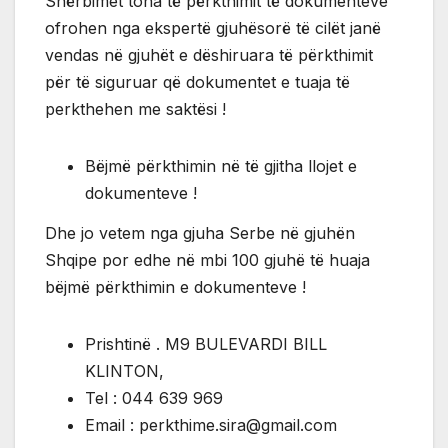
Shërbimet tona të përkthimit të dokumenteve
ofrohen nga ekspertë gjuhësorë të cilët janë
vendas në gjuhët e dëshiruara të përkthimit
për të siguruar që dokumentet e tuaja të
perkthehen me saktësi !
Bëjmë përkthimin në të gjitha llojet e
dokumenteve !
Dhe jo vetem nga gjuha Serbe në gjuhën
Shqipe por edhe në mbi 100 gjuhë të huaja
bëjmë përkthimin e dokumenteve !
Prishtinë . M9 BULEVARDI BILL
KLINTON,
Tel : 044 639 969
Email : perkthime.sira@gmail.com