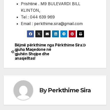
Prishtinë . M9 BULEVARDI BILL
KLINTON,
Tel : 044 639 969
Email : perkthime.sira@gmail.com
Bëjmë përkthime nga
Përkthime Sira
Post
gjuha Maqedone në
gjuhën Shqipe dhe
navigation
anasjelltas!
By
Perkthime Sira