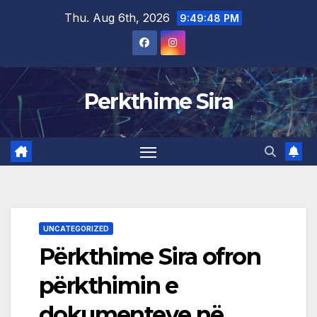
Skip
Thu. Aug 6th, 2026
9:49:48 PM
to
content
Perkthime Sira
UNCATEGORIZED
Përkthime Sira ofron
përkthimin e
dokumenteve në