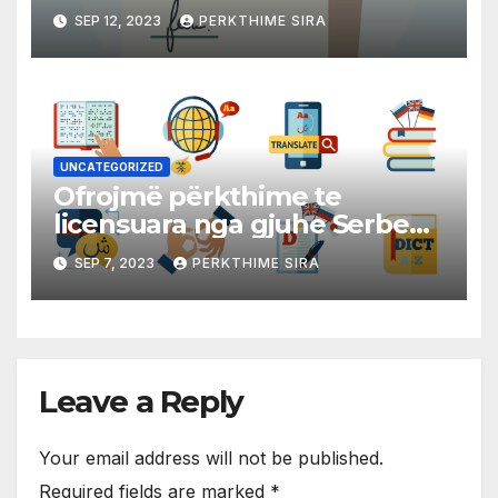
në mbi 40 gjuhë të huaja!
SEP 12, 2023
PERKTHIME SIRA
UNCATEGORIZED
Ofrojmë përkthime te
licensuara nga gjuhe Serbe
në gjuhen Shqipe dhe
SEP 7, 2023
PERKTHIME SIRA
anasjelltas!
Leave a Reply
Your email address will not be published.
Required fields are marked
*