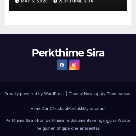
MAY 5, 2026
PERKTHIME SIRA
Perkthime Sira
Proudly powered by WordPress
|
Theme:
Newsup
by
Themeansar
.
Home
Cart
Checkout
Kontakti
My account
Perkthime Sira ofron përkthimin e dokumenteve nga gjuha Kroate
ne gjuhën Shqipe dhe anasjelltas