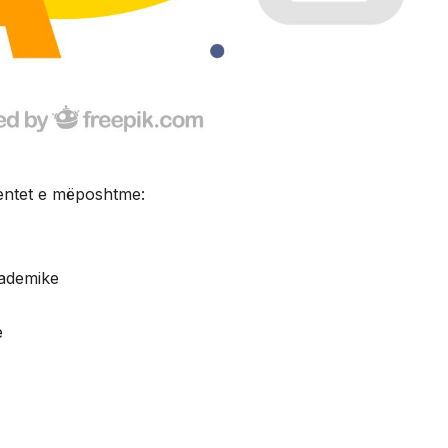
mentet e mëposhtme:
kademike
e