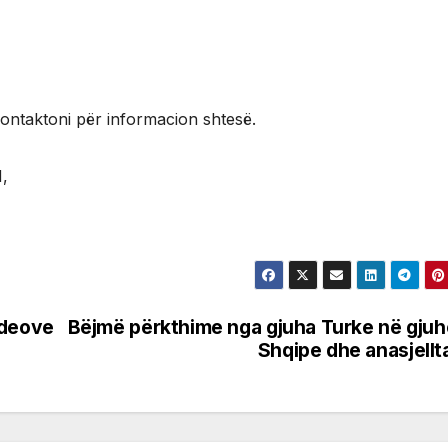
ontaktoni për informacion shtesë.
,
ideove
Bëjmë përkthime nga gjuha Turke në gju
Shqipe dhe anasjellt