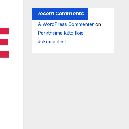
Recent Comments
A WordPress Commenter
on
Përkthejmë k
ë
to lloje
dokumentesh