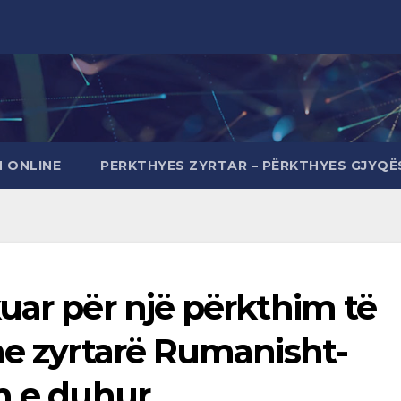
 ONLINE
PERKTHYES ZYRTAR – PËRKTHYES GJYQË
uar për një përkthim të
he zyrtarë Rumanisht-
n e duhur.