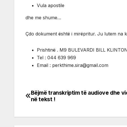
Vula apostile
dhe me shume…
Çdo dokument është i mirëpritur. Ju lutem na k
Prishtinë . M9 BULEVARDI BILL KLINTON
Tel : 044 639 969
Email : perkthime.sira@gmail.com
Bëjmë transkriptim të audiove dhe v
Post
në tekst !
navigation