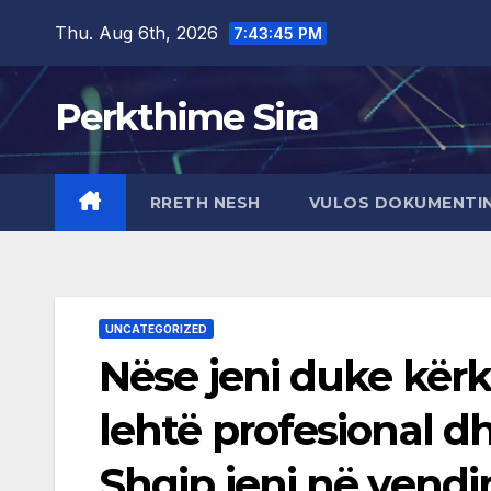
Skip
Thu. Aug 6th, 2026
7:43:46 PM
to
content
Perkthime Sira
RRETH NESH
VULOS DOKUMENTIN
UNCATEGORIZED
Nëse jeni duke kërk
lehtë profesional d
Shqip jeni në vendi