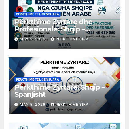
PERKTHIME TE LICENSUARA
Përkthime Zyrtare dhe
Profesionale: Shqip –
Arabisht
MAY 5, 2026
PERKTHIME SIRA
PERKTHIME TE LICENSUARA
Përkthime Zyrtare: Shqip –
Spanjisht
MAY 5, 2026
PERKTHIME SIRA