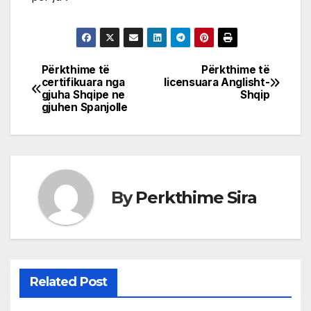
Përkthime të
Përkthime të
Post
certifikuara nga
licensuara Anglisht-
gjuha Shqipe ne
Shqip
navigation
gjuhen Spanjolle
By
Perkthime Sira
Related Post