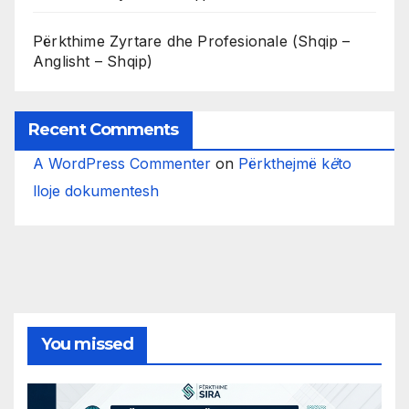
Përkthime Zyrtare dhe Profesionale (Shqip –
Anglisht – Shqip)
Recent Comments
A WordPress Commenter
on
Përkthejmë k
ë
to
lloje dokumentesh
You missed