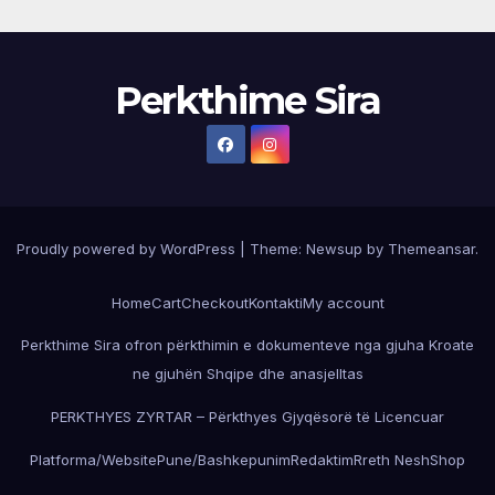
Perkthime Sira
Proudly powered by WordPress
|
Theme:
Newsup
by
Themeansar
.
Home
Cart
Checkout
Kontakti
My account
Perkthime Sira ofron përkthimin e dokumenteve nga gjuha Kroate
ne gjuhën Shqipe dhe anasjelltas
PERKTHYES ZYRTAR – Përkthyes Gjyqësorë të Licencuar
Platforma/Website
Pune/Bashkepunim
Redaktim
Rreth Nesh
Shop