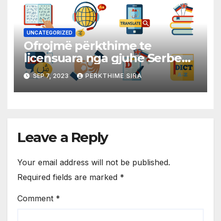
UNCATEGORIZED
Ofrojmë përkthime te
licensuara nga gjuhe Serbe
në gjuhen Shqipe dhe
SEP 7, 2023
PERKTHIME SIRA
anasjelltas!
Leave a Reply
Your email address will not be published.
Required fields are marked
*
Comment
*