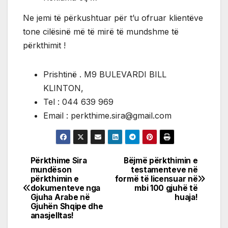
Ne jemi të përkushtuar për t’u ofruar klientëve
tone cilësinë më të mirë të mundshme të
përkthimit !
Prishtinë . M9 BULEVARDI BILL
KLINTON,
Tel : 044 639 969
Email : perkthime.sira@gmail.com
Përkthime Sira
Bëjmë përkthimin e
Post
mundëson
testamenteve në
përkthimin e
formë të licensuar në
navigation
dokumenteve nga
mbi 100 gjuhë të
Gjuha Arabe në
huaja!
Gjuhën Shqipe dhe
anasjelltas!