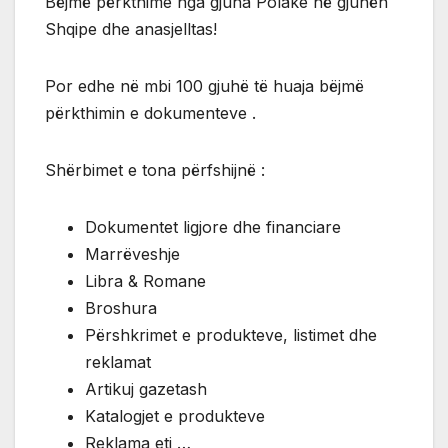
Bëjmë përkthime nga gjuha Polake në gjuhën
Shqipe dhe anasjelltas!
Por edhe në mbi 100 gjuhë të huaja bëjmë
përkthimin e dokumenteve .
Shërbimet e tona përfshijnë :
Dokumentet ligjore dhe financiare
Marrëveshje
Libra & Romane
Broshura
Përshkrimet e produkteve, listimet dhe
reklamat
Artikuj gazetash
Katalogjet e produkteve
Reklama etj …