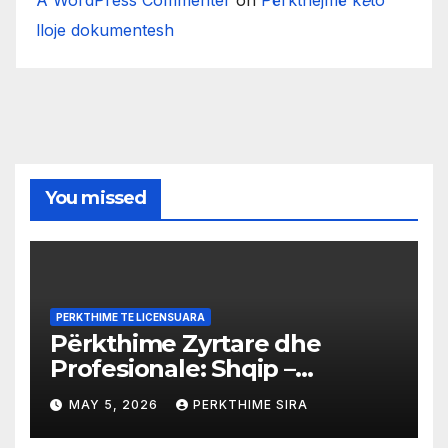
A WordPress Commenter
on
Përkthejmë k
ë
to
lloje dokumentesh
You missed
PERKTHIME TE LICENSUARA
Përkthime Zyrtare dhe
Profesionale: Shqip –
Arabisht
MAY 5, 2026
PERKTHIME SIRA