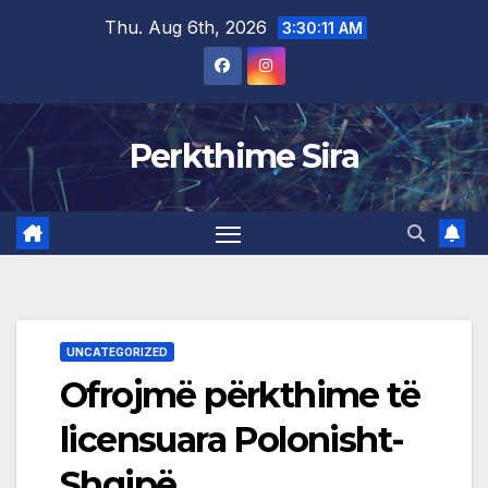
Skip
Thu. Aug 6th, 2026
3:30:11 AM
to
content
Perkthime Sira
UNCATEGORIZED
Ofrojmë përkthime të
licensuara Polonisht-
Shqipë