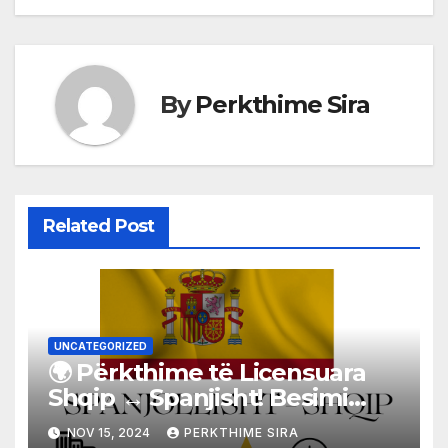
By
Perkthime Sira
Related Post
UNCATEGORIZED
🌍 Përkthime të Licensuara
Shqip ↔️ Spanjisht! Besimi
juaj, Përkthimi ynë!
NOV 15, 2024
PERKTHIME SIRA