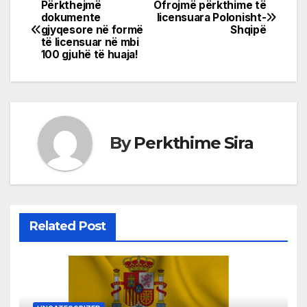
Përkthejmë
Ofrojmë përkthime të
Post
dokumente
licensuara Polonisht-
gjyqesore në formë
Shqipë
navigation
të licensuar në mbi
100 gjuhë të huaja!
By
Perkthime Sira
Related Post