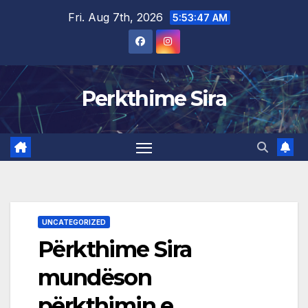
Skip
Fri. Aug 7th, 2026
5:53:47 AM
to
content
Perkthime Sira
UNCATEGORIZED
Përkthime Sira
mundëson
përkthimin e