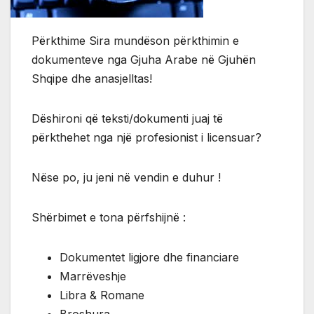
Përkthime Sira mundëson përkthimin e
dokumenteve nga Gjuha Arabe në Gjuhën
Shqipe dhe anasjelltas!
Dëshironi që teksti/dokumenti juaj të
përkthehet nga një profesionist i licensuar?
Nëse po, ju jeni në vendin e duhur !
Shërbimet e tona përfshijnë :
Dokumentet ligjore dhe financiare
Marrëveshje
Libra & Romane