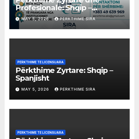
Profesionale: Shqip –
Arabisht
MAY 5, 2026
PERKTHIME SIRA
PERKTHIME TE LICENSUARA
Përkthime Zyrtare: Shqip –
Spanjisht
MAY 5, 2026
PERKTHIME SIRA
PERKTHIME TE LICENSUARA