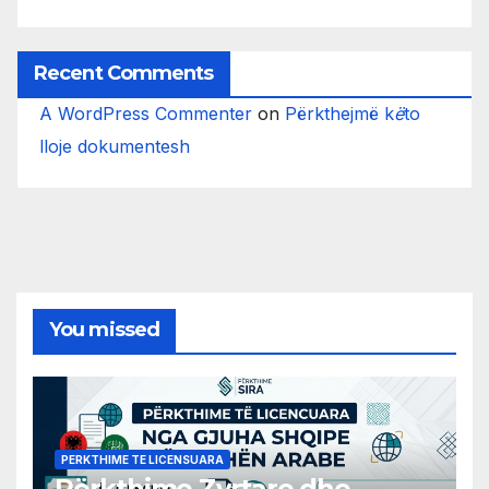
Recent Comments
A WordPress Commenter
on
Përkthejmë k
ë
to
lloje dokumentesh
You missed
PERKTHIME TE LICENSUARA
Përkthime Zyrtare dhe