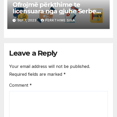
Ofrojmë përkthime te
licensuara nga gjuhe Serbe
në gjuhen Shqipe dhe
SEP 7, 2023
PERKTHIME SIRA
anasjelltas!
Leave a Reply
Your email address will not be published.
Required fields are marked
*
Comment
*